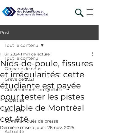
Post
Tout le contenu
11 juil. 2024
1 min de lecture
Tout le contenu
Nids-de-poule, fissures
On parle de nous
et irrégularités: cette
Grève de 2021
étudiante est payée
Gouvernement du Québec
pour tester les pistes
Expertise
cyclable de Montréal
Portraits
cet été
Communiqués de presse
Dernière mise à jour :
28 nov. 2025
Actualité