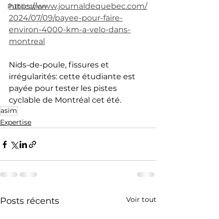
https://www.journaldequebec.com/
Publication
2024/07/09/payee-pour-faire-
environ-4000-km-a-velo-dans-
montreal
Nids-de-poule, fissures et 
irrégularités: cette étudiante est 
payée pour tester les pistes 
cyclable de Montréal cet été.
asim
Expertise
Voir tout
Posts récents