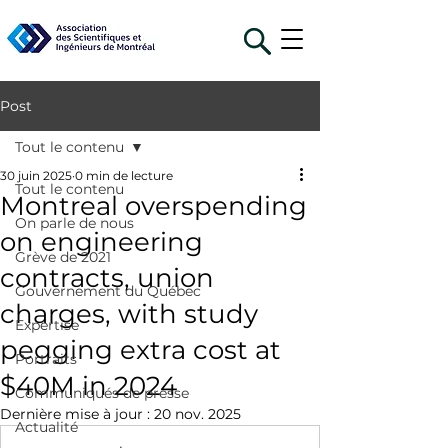
Post
Tout le contenu
30 juin 2025
0 min de lecture
Tout le contenu
Montreal overspending
On parle de nous
on engineering
Grève de 2021
contracts, union
Gouvernement du Québec
charges, with study
Expertise
pegging extra cost at
Portraits
$40M in 2024
Communiqués de presse
Dernière mise à jour :
20 nov. 2025
Actualité