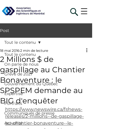
Post
Tout le contenu
18 mai 2016
2 min de lecture
Tout le contenu
2 Millions $ de
On parle de nous
gaspillage au Chantier
Grève de 2021
Bonaventure : le
Gouvernement du Québec
SPSPEM demande au
Expertise
BIG d'enquêter
Portraits
https://www.newswire.ca/fr/news-
Communiqués de presse
releases/2-millions--de-gaspillage-
Actualité
au-chantier-bonaventure--le-