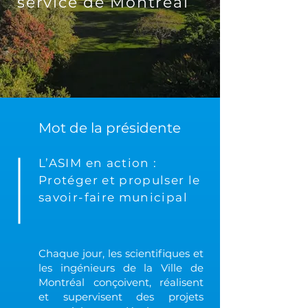
service de Montréal
Mot de la présidente
L’ASIM en action :
Protéger et propulser le
savoir-faire municipal
Chaque jour, les scientifiques et
les ingénieurs de la Ville de
Montréal conçoivent, réalisent
et supervisent des projets